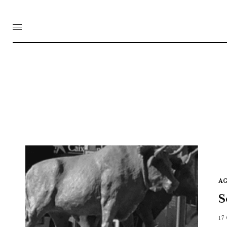
A
S
17