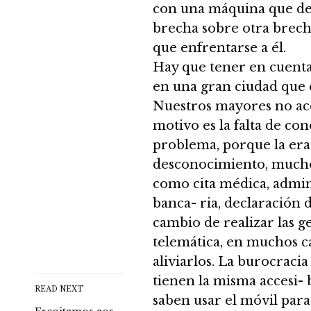
con una máquina que deci
Buscando comida na
brecha sobre otra brech
cidade
que enfrentarse a él.
9 JUNIO 2023
Hay que tener en cuenta 
en una gran ciudad que 
Falemos de comercio
Nuestros mayores no acc
9 JUNIO 2023
motivo es la falta de co
O Concello atende aos
problema, porque la era 
maiores e persoas
vulnerables
desconocimiento, mucho
como cita médica, admini
9 JUNIO 2023
A Vía Verde de Vigo xa é
banca- ria, declaración d
un sendeiro con
cambio de realizar las g
distintivo
medioambiental
telemática, en muchos ca
9 JUNIO 2023
aliviarlos. La burocraci
tienen la misma accesi- 
READ NEXT
saben usar el móvil para