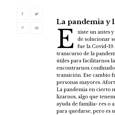
Entrevista ao alcalde de
Vigo, Abel Caballero
9 JUNIO 2023
La pandemia y l
A diferenza entre a
E
robótica e a domótica
xiste un antes y
9 JUNIO 2023
de solucionar se
fue la Covid-19
Unha biblioteca do
século XX no noso
transcurso de la pandem
barrio
útiles para facilitarnos 
9 JUNIO 2023
encontrarnos confinados
A placa que non aparece
transición. Ese cambio f
personas mayores. Afor
9 JUNIO 2023
La pandemia en cierto m
O Día das Letras
lizarnos, algo que tene
Galegas dedicado este
ano a Francisco
ayuda de familia- res o 
Fernández del Riego
para quedarse, pero es 
9 JUNIO 2023