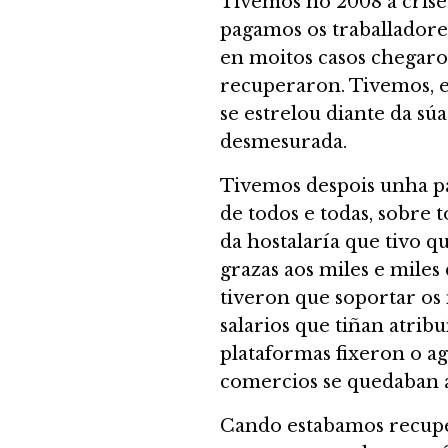
Tivemos no 2008 a crise 
pagamos os traballadores
en moitos casos chegaro
recuperaron. Tivemos, e
se estrelou diante da sú
desmesurada.
Tivemos despois unha p
de todos e todas, sobre
da hostalaría que tivo qu
grazas aos miles e miles
tiveron que soportar o
salarios que tiñan atri
plataformas fixeron o a
comercios se quedaban a
Cando estabamos recupe