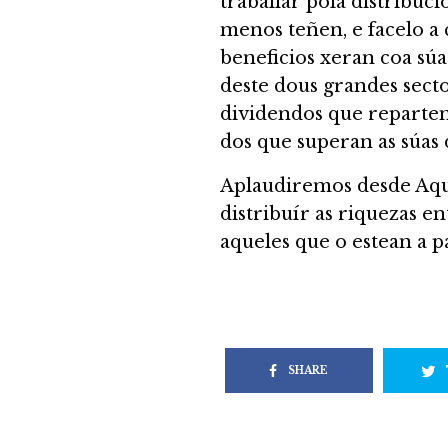
traballar pola distribuc
menos teñen, e facelo a
beneficios xeran coa sú
deste dous grandes sect
dividendos que reparten
dos que superan as súas d
Aplaudiremos desde Aquí
distribuír as riquezas e
aqueles que o estean a p
SHARE