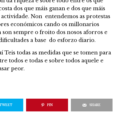
ión da riqueza e sobre todo entre os que
 costa dos que máis ganan e dos que máis
a actividade. Non entendemos as protestas
ores económicos cando os millonarios
 son sempre o froito dos nosos aforros e
ificultades a base do esforzo diario.
 Teis todas as medidas que se tomen para
ntre todos e todas e sobre todos aquele e
asar peor.
TWEET
PIN
SHARE