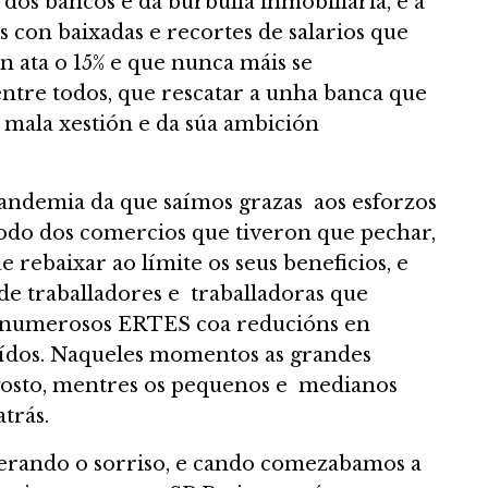
dos bancos e da burbulla inmobiliaria, e a
 con baixadas e recortes de salarios que
n ata o 15% e que nunca máis se
ntre todos, que rescatar a unha banca que
a mala xestión e da súa ambición
andemia da que saímos grazas aos esforzos
 todo dos comercios que tiveron que pechar,
e rebaixar ao límite os seus beneficios, e
 de traballadores e traballadoras que
s numerosos ERTES coa reducións en
buídos. Naqueles momentos as grandes
gosto, mentres os pequenos e medianos
trás.
rando o sorriso, e cando comezabamos a