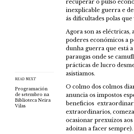
recuperar o pulso econó
inexplicable guerra e d
ás dificultades polas qu
Agora son as eléctricas,
poderes económicos a po
dunha guerra que está a
paraugas onde se camufl
prácticas de lucro des
asistiamos.
READ NEXT
O colmo dos colmos dian
Programación
de setembro na
anuncia os impostos espe
Biblioteca Neira
beneficios extraordinario
Vilas
extraordinarios, comezan
ocasionar prexuízos ao
adoitan a facer sempre)