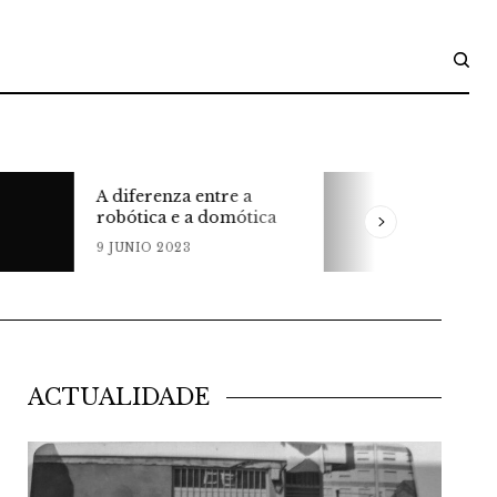
Unha biblioteca do
ntre a
século XX no noso
 domótica
barrio
9 JUNIO 2023
ACTUALIDADE