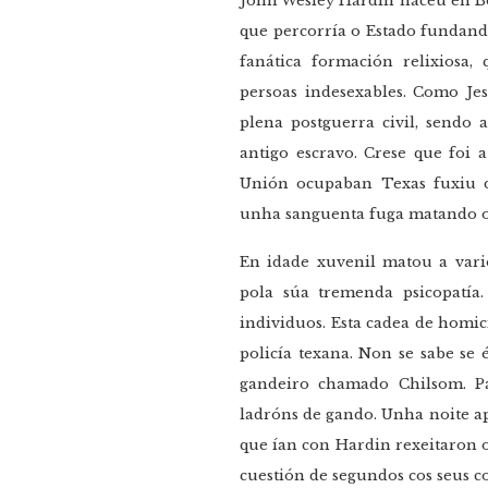
John Wesley Hardin naceu en Bo
que percorría o Estado fundand
fanática formación relixiosa, 
persoas indesexables. Como Jes
plena postguerra civil, sendo 
antigo escravo. Crese que foi 
Unión ocupaban Texas fuxiu 
unha sanguenta fuga matando os
En idade xuvenil matou a vario
pola súa tremenda psicopatía
individuos. Esta cadea de homic
policía texana. Non se sabe se 
gandeiro chamado Chilsom. P
ladróns de gando. Unha noite a
que ían con Hardin rexeitaron 
cuestión de segundos cos seus c