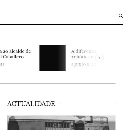
alcalde de
A diferenza entre a
allero
robótica e a domótica
9 JUNIO 2023
ACTUALIDADE