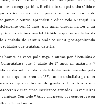
ham, Texas en maio de 1853. Fillo dun pastor metodista,
o novas congregacións. Recibiu do seu pai unha sólida e
que co tempo serviríalle para xustificar as mortes de
se James e outros, aprendeu a odiar todo o ianqui. En
adolescente con 15 anos, tras unha disputa matou a un
a primeira victima mortal. Debido a que os soldados da
do Condado de Fannin onde se criou, protagonizando
 soldados que tentaban deterlle.
s homes, ás veces polo xogo e outras por discusións e
. Comentábase que á idade de 17 anos xa matara a 7
idios colocoulle á cabeza da lista dos máis buscados pola
é certo o que ocorreu en 1871, cando traballaba para un
arece ser que os homes do gandeiro buscaban a uns
pareceron e eran cinco mexicanos armados. Os vaqueiros
o combate. Con todo Wesley encarouse aos cuatreros e en
olts do 38 matounos.